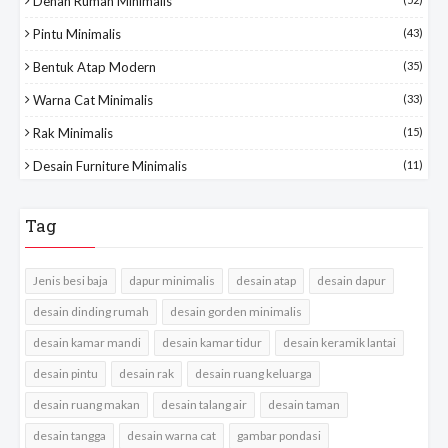
Denah Rumah Minimalis
Pintu Minimalis
(43)
Bentuk Atap Modern
(35)
Warna Cat Minimalis
(33)
Rak Minimalis
(15)
Desain Furniture Minimalis
(11)
Tag
Jenis besi baja
dapur minimalis
desain atap
desain dapur
desain dinding rumah
desain gorden minimalis
desain kamar mandi
desain kamar tidur
desain keramik lantai
desain pintu
desain rak
desain ruang keluarga
desain ruang makan
desain talang air
desain taman
desain tangga
desain warna cat
gambar pondasi