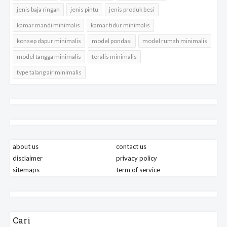
jenis baja ringan
jenis pintu
jenis produk besi
kamar mandi minimalis
kamar tidur minimalis
konsep dapur minimalis
model pondasi
model rumah minimalis
model tangga minimalis
teralis minimalis
type talang air minimalis
about us
contact us
disclaimer
privacy policy
sitemaps
term of service
Cari