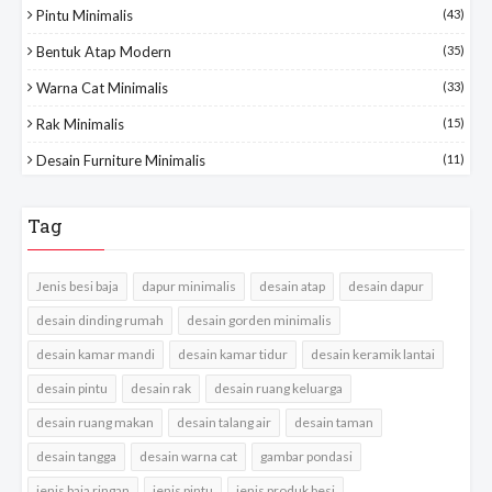
Pintu Minimalis
(43)
Bentuk Atap Modern
(35)
Warna Cat Minimalis
(33)
Rak Minimalis
(15)
Desain Furniture Minimalis
(11)
Tag
Jenis besi baja
dapur minimalis
desain atap
desain dapur
desain dinding rumah
desain gorden minimalis
desain kamar mandi
desain kamar tidur
desain keramik lantai
desain pintu
desain rak
desain ruang keluarga
desain ruang makan
desain talang air
desain taman
desain tangga
desain warna cat
gambar pondasi
jenis baja ringan
jenis pintu
jenis produk besi