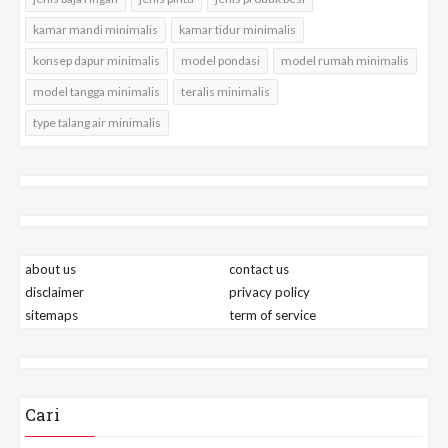
kamar mandi minimalis
kamar tidur minimalis
konsep dapur minimalis
model pondasi
model rumah minimalis
model tangga minimalis
teralis minimalis
type talang air minimalis
about us
contact us
disclaimer
privacy policy
sitemaps
term of service
Cari