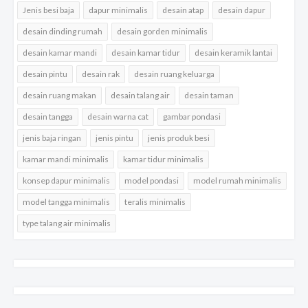
Jenis besi baja
dapur minimalis
desain atap
desain dapur
desain dinding rumah
desain gorden minimalis
desain kamar mandi
desain kamar tidur
desain keramik lantai
desain pintu
desain rak
desain ruang keluarga
desain ruang makan
desain talang air
desain taman
desain tangga
desain warna cat
gambar pondasi
jenis baja ringan
jenis pintu
jenis produk besi
kamar mandi minimalis
kamar tidur minimalis
konsep dapur minimalis
model pondasi
model rumah minimalis
model tangga minimalis
teralis minimalis
type talang air minimalis