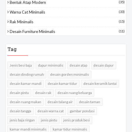
Bentuk Atap Modern
(35)
Warna Cat Minimalis
(33)
Rak Minimalis
(15)
Desain Furniture Minimalis
(11)
Tag
Jenis besi baja
dapur minimalis
desain atap
desain dapur
desain dinding rumah
desain gorden minimalis
desain kamar mandi
desain kamar tidur
desain keramik lantai
desain pintu
desain rak
desain ruang keluarga
desain ruang makan
desain talang air
desain taman
desain tangga
desain warna cat
gambar pondasi
jenis baja ringan
jenis pintu
jenis produk besi
kamar mandi minimalis
kamar tidur minimalis