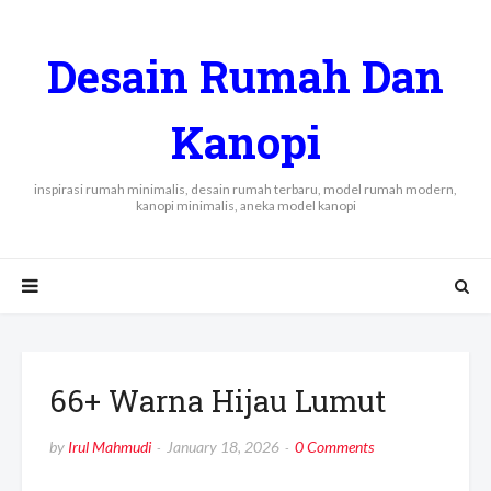
Desain Rumah Dan
Kanopi
inspirasi rumah minimalis, desain rumah terbaru, model rumah modern,
kanopi minimalis, aneka model kanopi
66+ Warna Hijau Lumut
by
Irul Mahmudi
January 18, 2026
0 Comments