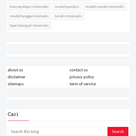
konsep dapur minimalis
model pondasi
model rumah minimalis
model tangga minimalis
teralis minimalis
type talang air minimalis
about us
contact us
disclaimer
privacy policy
sitemaps
term of service
Cari