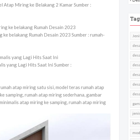
 Atap Miring ke Belakang 2 Kamar Sumber :
Tag
ng ke belakang Rumah Desain 2023 Sumber : rumah-
Jeni
desa
desa
s yang Lagi Hits Saat Ini Sumber :
desa
desa
desa
rumah atap miring satu sisi, model teras rumah atap
desa
g ke samping, rumah atap miring sederhana, gambar
minimalis atap miring ke samping, rumah atap miring
gamb
jeni
kama
mode