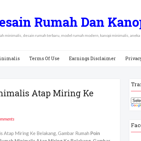
esain Rumah Dan Kano
mah minimalis, desain rumah terbaru, model rumah modern, kanopi minimalis, aneka
inimalis
Terms Of Use
Earnings Disclaimer
Privac
Tra
imalis Atap Miring Ke
omments
Fac
s Atap Miring Ke Belakang, Gambar Rumah
Poin
umah Minimalis Atap Miring Ke Belakang, Gambar