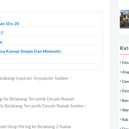
n 10 x 20
x7
ai
Kat
na Kanopi Simple Dan Minimalis
Des
Ata
lakang Inspirasi Terpopuler Sumber :
Den
Pint
Ben
Ke Belakang Tercantik Desain Rumah Sumber :
War
Rak
Desa