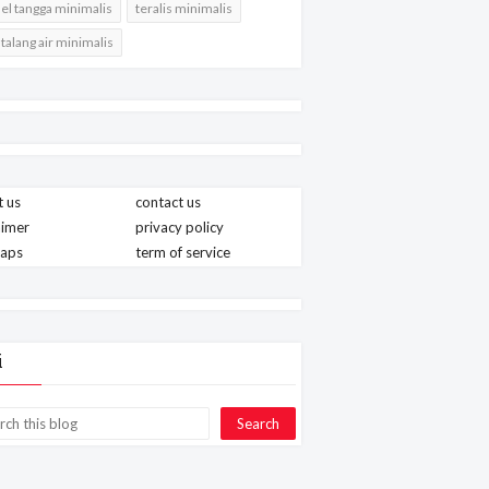
l tangga minimalis
teralis minimalis
 talang air minimalis
 us
contact us
aimer
privacy policy
maps
term of service
i