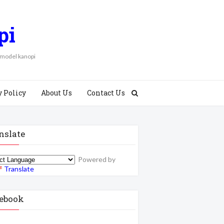
pi
 model kanopi
y Policy
About Us
Contact Us
nslate
Powered by
Translate
ebook