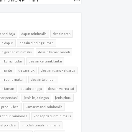
s besi baja
dapur minimalis
desain atap
in dapur
desain dinding rumah
in gorden minimalis
desain kamar mandi
in kamar tidur
desain keramik lantai
in pintu
desain rak
desain ruang keluarga
in ruang makan
desain talang air
in taman
desain tangga
desain warna cat
ar pondasi
jenis baja ringan
jenis pintu
s produk besi
kamar mandi minimalis
r tidur minimalis
konsep dapur minimalis
l pondasi
model rumah minimalis