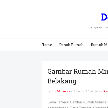
D
inspirasi ru
Home
Denah Rumah
Rumah M
Gambar Rumah Min
Belakang
by
Irul Mahmudi
January 17, 2026
0 C
Gaya Terbaru Gambar Rumah Minimali
pembahasan Gaya Terbaru Gambar R