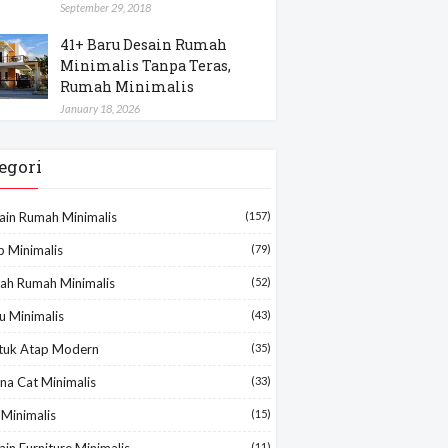
September 29, 2018
41+ Baru Desain Rumah
Minimalis Tanpa Teras,
Rumah Minimalis
January 18, 2026
egori
ain Rumah Minimalis
(157)
p Minimalis
(79)
ah Rumah Minimalis
(52)
u Minimalis
(43)
tuk Atap Modern
(35)
na Cat Minimalis
(33)
 Minimalis
(15)
in Furniture Minimalis
(11)