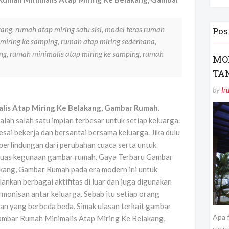
ang, rumah atap miring satu sisi, model teras rumah
Pos
 miring ke samping, rumah atap miring sederhana,
ng, rumah minimalis atap miring ke samping, rumah
MO
TA
by
Ir
lis Atap Miring Ke Belakang, Gambar Rumah
.
h salah satu impian terbesar untuk setiap keluarga.
ai bekerja dan bersantai bersama keluarga. Jika dulu
perlindungan dari perubahan cuaca serta untuk
n buas kegunaan gambar rumah. Gaya Terbaru Gambar
kang, Gambar Rumah pada era modern ini untuk
lankan berbagai aktifitas di luar dan juga digunakan
onisan antar keluarga. Sebab itu setiap orang
man yang berbeda beda. Simak ulasan terkait gambar
Apa f
ambar Rumah Minimalis Atap Miring Ke Belakang,
satu