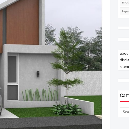
mode
type
about
discl
site
Car