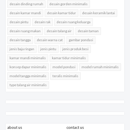
desain dinding rumah
desain gorden minimalis
desain kamar mandi
desain kamar tidur
desain keramik lantai
desain pintu
desain rak
desain ruang keluarga
desain ruang makan
desain talang air
desain taman
desain tangga
desain warna cat
gambar pondasi
jenis baja ringan
jenis pintu
jenis produk besi
kamar mandi minimalis
kamar tidur minimalis
konsep dapur minimalis
model pondasi
model rumah minimalis
model tangga minimalis
teralis minimalis
type talang air minimalis
about us
contact us