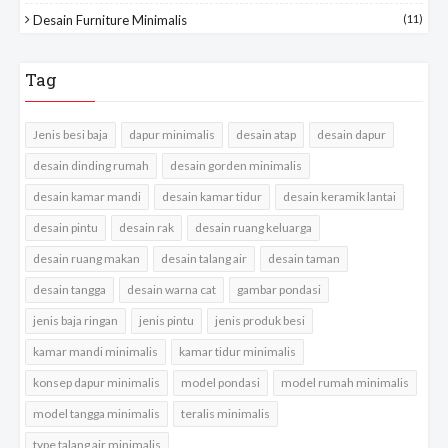
Desain Furniture Minimalis
(11)
Tag
Jenis besi baja
dapur minimalis
desain atap
desain dapur
desain dinding rumah
desain gorden minimalis
desain kamar mandi
desain kamar tidur
desain keramik lantai
desain pintu
desain rak
desain ruang keluarga
desain ruang makan
desain talang air
desain taman
desain tangga
desain warna cat
gambar pondasi
jenis baja ringan
jenis pintu
jenis produk besi
kamar mandi minimalis
kamar tidur minimalis
konsep dapur minimalis
model pondasi
model rumah minimalis
model tangga minimalis
teralis minimalis
type talang air minimalis