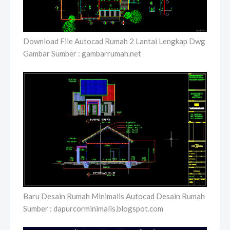
Download File Autocad Rumah 2 Lantai Lengkap Dwg
Gambar Sumber : gambarrumah.net
Baru Desain Rumah Minimalis Autocad Desain Rumah
Sumber : dapurcorminimalis.blogspot.com