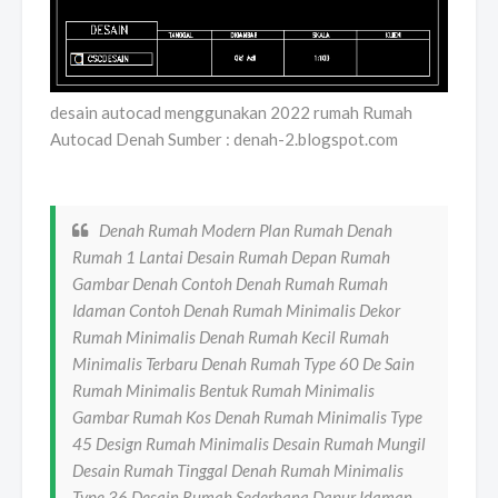
desain autocad menggunakan 2022 rumah Rumah
Autocad Denah Sumber : denah-2.blogspot.com
Denah Rumah Modern Plan Rumah Denah
Rumah 1 Lantai Desain Rumah Depan Rumah
Gambar Denah Contoh Denah Rumah Rumah
Idaman Contoh Denah Rumah Minimalis Dekor
Rumah Minimalis Denah Rumah Kecil Rumah
Minimalis Terbaru Denah Rumah Type 60 De Sain
Rumah Minimalis Bentuk Rumah Minimalis
Gambar Rumah Kos Denah Rumah Minimalis Type
45 Design Rumah Minimalis Desain Rumah Mungil
Desain Rumah Tinggal Denah Rumah Minimalis
Type 36 Desain Rumah Sederhana Dapur Idaman