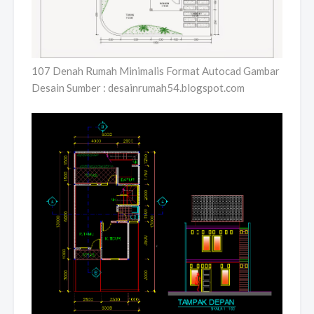
107 Denah Rumah Minimalis Format Autocad Gambar
Desain Sumber : desainrumah54.blogspot.com