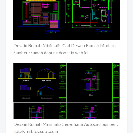
Desain Rumah Minimalis Cad Desain Rumah Modern
Sumber : rumah.dapurindonesia.web.id
Desain Rumah Minimalis Sederhana Autocad Sumber :
datzlynn.blogspot.com