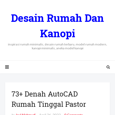
Desain Rumah Dan
Kanopi
inspirasi rumah minimalis, desain rumah terbaru, model rumah modern,
kanopi minimalis, aneka model kanopi
73+ Denah AutoCAD
Rumah Tinggal Pastor
by
Irul Mahmudi
April 26, 2022
0 Comments