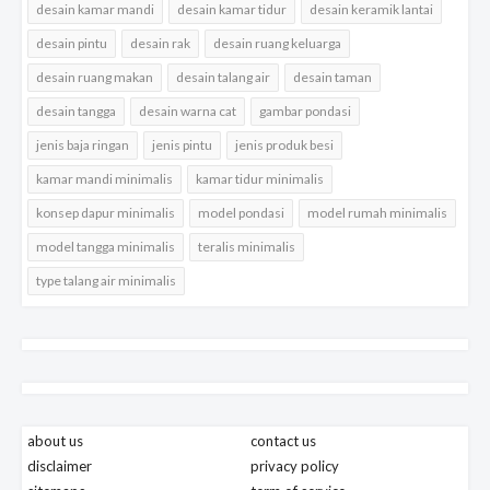
desain kamar mandi
desain kamar tidur
desain keramik lantai
desain pintu
desain rak
desain ruang keluarga
desain ruang makan
desain talang air
desain taman
desain tangga
desain warna cat
gambar pondasi
jenis baja ringan
jenis pintu
jenis produk besi
kamar mandi minimalis
kamar tidur minimalis
konsep dapur minimalis
model pondasi
model rumah minimalis
model tangga minimalis
teralis minimalis
type talang air minimalis
about us
contact us
disclaimer
privacy policy