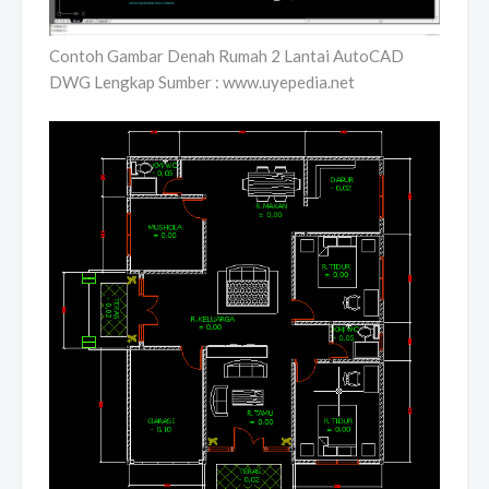
Contoh Gambar Denah Rumah 2 Lantai AutoCAD
DWG Lengkap Sumber : www.uyepedia.net