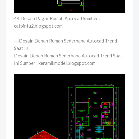
44 Desain Pagar Rumah Autocad Sumber :
catpintu2.blogspot.com
Desain Denah Rumah Sederhana Autocad Trend Saat
Ini Sumber : keramikmodel.blogspot.com