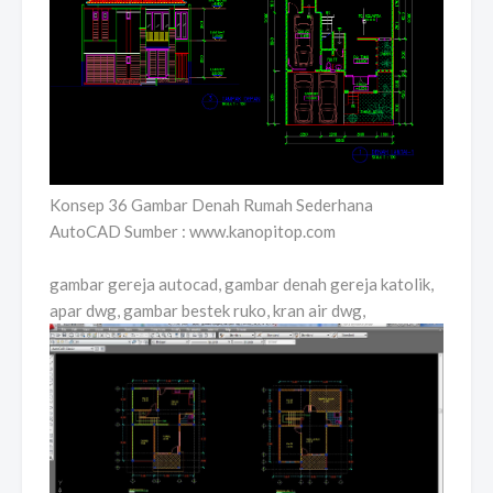
Konsep 36 Gambar Denah Rumah Sederhana
AutoCAD Sumber : www.kanopitop.com
gambar gereja autocad, gambar denah gereja katolik,
apar dwg, gambar bestek ruko, kran air dwg,