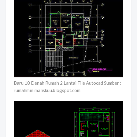
Baru 18 Denah Rumah 2 Lantai File Autocad Sumber :
rumahminimaliskuu.blogspot.com