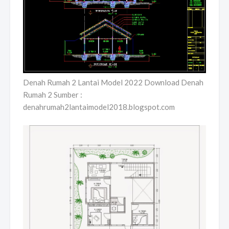
Denah Rumah 2 Lantai Model 2022 Download Denah
Rumah 2 Sumber :
denahrumah2lantaimodel2018.blogspot.com