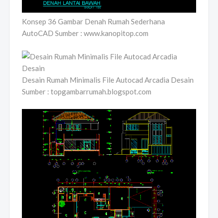
Konsep 36 Gambar Denah Rumah Sederhana
AutoCAD Sumber : www.kanopitop.com
Desain Rumah Minimalis File Autocad Arcadia Desain
Sumber : topgambarrumah.blogspot.com