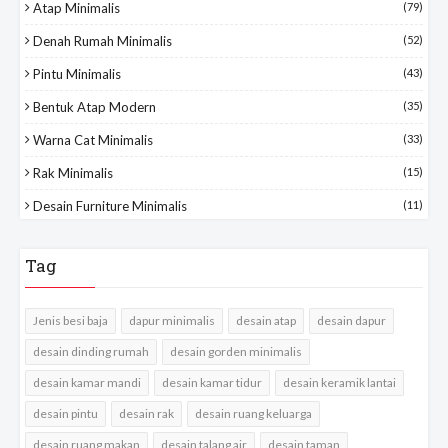
Atap Minimalis
(79)
Denah Rumah Minimalis
(52)
Pintu Minimalis
(43)
Bentuk Atap Modern
(35)
Warna Cat Minimalis
(33)
Rak Minimalis
(15)
Desain Furniture Minimalis
(11)
Tag
Jenis besi baja
dapur minimalis
desain atap
desain dapur
desain dinding rumah
desain gorden minimalis
desain kamar mandi
desain kamar tidur
desain keramik lantai
desain pintu
desain rak
desain ruang keluarga
desain ruang makan
desain talang air
desain taman