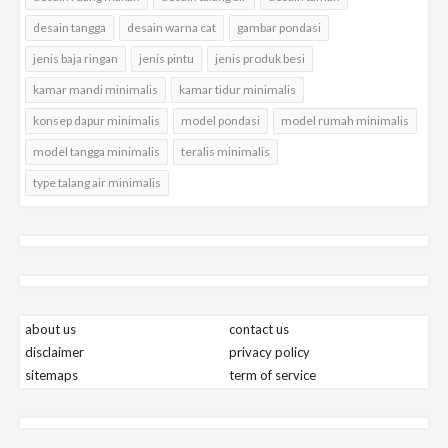
desain tangga
desain warna cat
gambar pondasi
jenis baja ringan
jenis pintu
jenis produk besi
kamar mandi minimalis
kamar tidur minimalis
konsep dapur minimalis
model pondasi
model rumah minimalis
model tangga minimalis
teralis minimalis
type talang air minimalis
about us
contact us
disclaimer
privacy policy
sitemaps
term of service