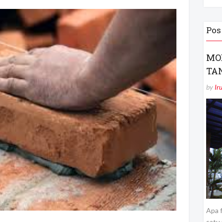
Pos
MO
TA
by
Ir
Apa f
satu