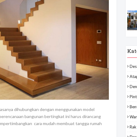
Kat
Des
Ata
Den
Pint
Ben
 biasanya dihubungkan dengan menggunakan model
perencanaan bangunan bertingkat ini harus dirancang
War
lu mempertimbangkan cara mudah membuat tangga rumah
Rak
Desa