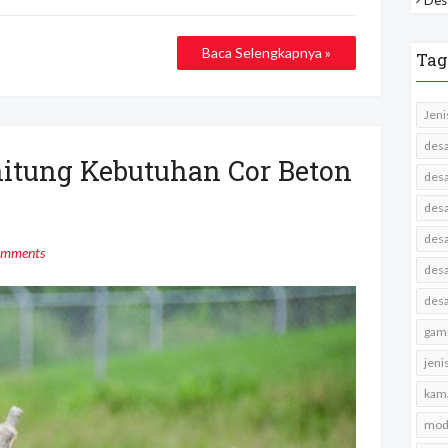
Baca Selengkapnya »
Tag
Jeni
desa
tung Kebutuhan Cor Beton
desa
desa
desa
omments
desa
desa
gamb
jeni
kama
mode