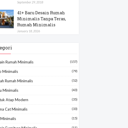
September 29, 2018
41+ Baru Desain Rumah
Minimalis Tanpa Teras,
Rumah Minimalis
January 18, 2026
egori
ain Rumah Minimalis
(157)
p Minimalis
(79)
ah Rumah Minimalis
(52)
u Minimalis
(43)
tuk Atap Modern
(35)
na Cat Minimalis
(33)
 Minimalis
(15)
in Furniture Minimalis
(11)