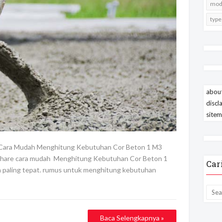
mode
type
about
discl
site
 Cara Mudah Menghitung Kebutuhan Cor Beton 1 M3
aya share cara mudah Menghitung Kebutuhan Cor Beton 1
Car
a paling tepat. rumus untuk menghitung kebutuhan
Baca Selengkapnya »