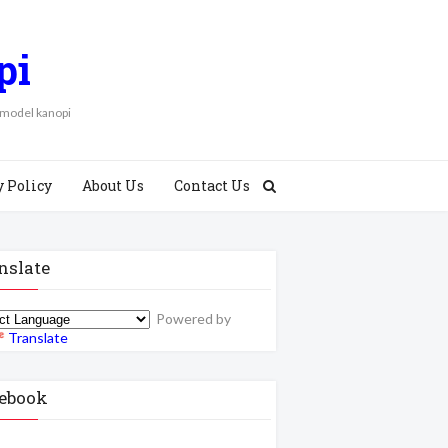
pi
 model kanopi
y Policy
About Us
Contact Us
nslate
Powered by
Translate
ebook