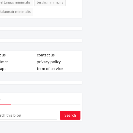
l tangga minimalis
teralis minimalis
 talang air minimalis
 us
contact us
aimer
privacy policy
maps
term of service
i