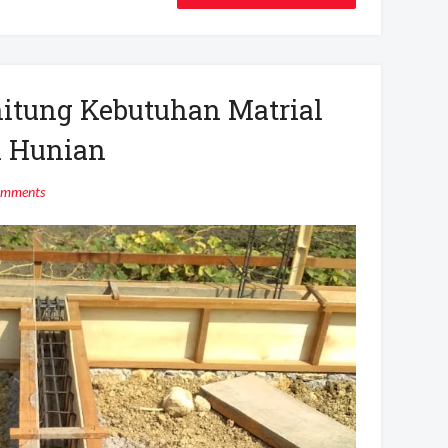
tung Kebutuhan Matrial
h Hunian
omments