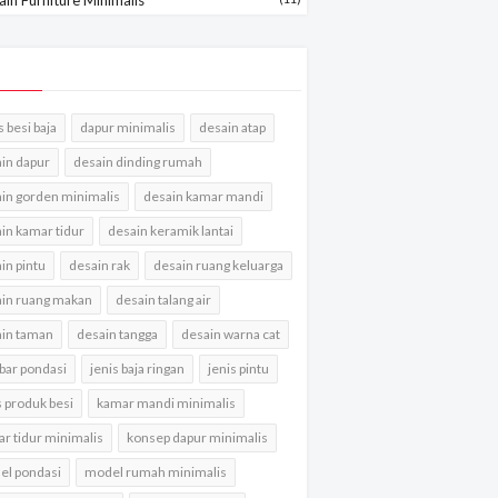
s besi baja
dapur minimalis
desain atap
in dapur
desain dinding rumah
in gorden minimalis
desain kamar mandi
in kamar tidur
desain keramik lantai
in pintu
desain rak
desain ruang keluarga
in ruang makan
desain talang air
in taman
desain tangga
desain warna cat
ar pondasi
jenis baja ringan
jenis pintu
s produk besi
kamar mandi minimalis
r tidur minimalis
konsep dapur minimalis
l pondasi
model rumah minimalis