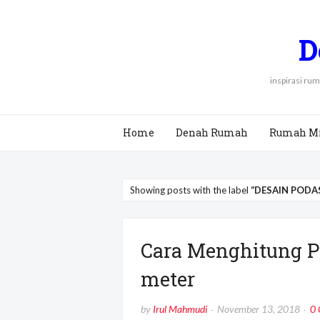
D
inspirasi ru
Home
Denah Rumah
Rumah M
Showing posts with the label
DESAIN PODA
Cara Menghitung Pa
meter
by
Irul Mahmudi
November 13, 2018
0