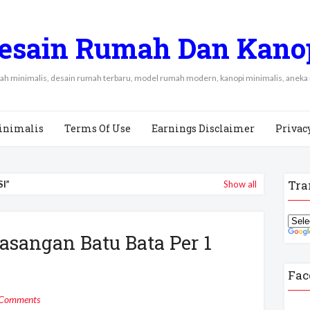
esain Rumah Dan Kano
mah minimalis, desain rumah terbaru, model rumah modern, kanopi minimalis, aneka
inimalis
Terms Of Use
Earnings Disclaimer
Privac
Tra
SI
Show all
sangan Batu Bata Per 1
Fac
 Comments